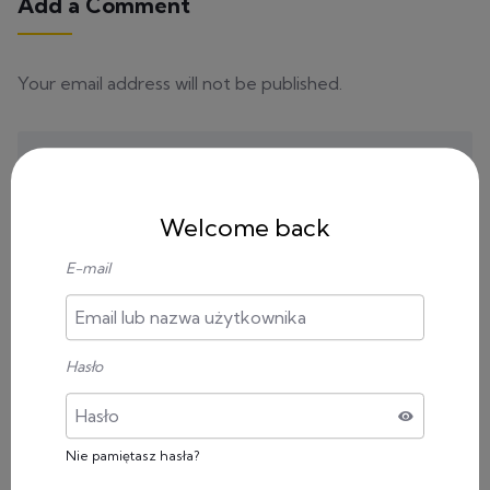
Add a Comment
Your email address will not be published.
Welcome back
E-mail
Zapamiętaj moje dane w tej przeglądarce podczas
pisania kolejnych komentarzy.
Hasło
Nie pamiętasz hasła?